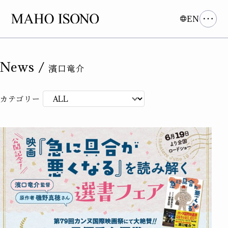
EN
News /
濱口竜介
カテゴリー