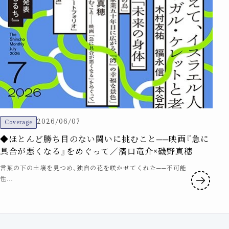
2026/06/07
Coverage
◆ほとんど勝ち目のない闘いに挑むこと──映画『急に
具合が悪くなる』をめぐって／濱口竜介×磯野真穗
言葉の下の土壌を見つめ、独自の花を咲かせてくれた──不可能
性…