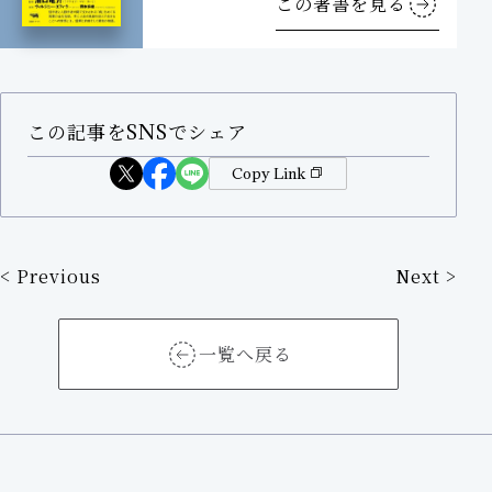
この著書を見る
この記事をSNSでシェア
Copy Link
< Previous
Next >
前
後
一覧へ戻る
の
記
事