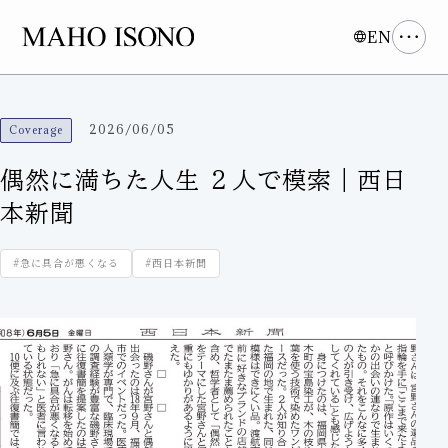
EN
2026/06/05
Coverage
偶然に満ちた人生 ２人で模索｜西日
本新聞
#急に具合が悪くなる
#西日本新聞