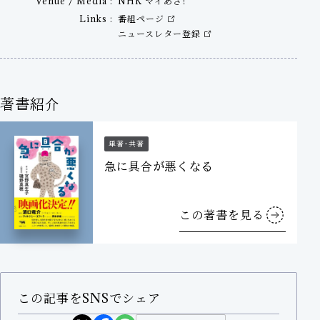
Venue / Media
NHK マイあさ！
Links
番組ページ
ニュースレター登録
著書紹介
単著・共著
急に具合が悪くなる
この著書を見る
この記事をSNSでシェア