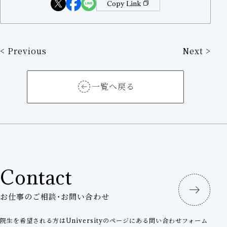
Copy Link
< Previous
Next >
前
後
一覧へ戻る
の
記
事
へ
の
Contact
リ
お仕事のご相談・お問い合わせ
ン
院生を希望される方はUniversityのページにある問い合わせフォーム