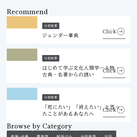
Recommend
分担執筆
Click
ジェンダー事典
分担執筆
はじめて学ぶ文化人類学―人物・
Click
古典・名著からの誘い
分担執筆
「死にたい」「消えたい」と思っ
Click
たことがあるあなたへ
Browse by Category
単著・共著
帯執筆
解説ほか
分担執筆
対談