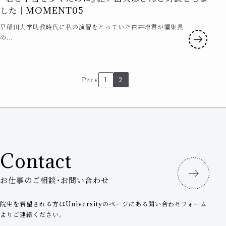
した｜MOMENT05
早稲田大学助教時代に私の演習をとっていた白井暸君が編集長
の…
投
Prev
1
2
稿
の
ペ
Contact
ー
ジ
お仕事のご相談・お問い合わせ
送
院生を希望される方はUniversityのページにある問い合わせフォーム
よりご連絡ください。
り