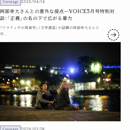
2026/04/14
Coverage
阿部幸大さんとの意外な接点ーVOICE5月号特別対
談：「正義」の名の下で広がる暴力
『ナラティヴの被害学』（文学通信）が話題の阿部幸大さんと
対…
2026/03/18
Coverage