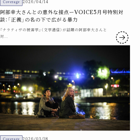
2026/04/14
Coverage
阿部幸大さんとの意外な接点ーVOICE5月号特別対
談：「正義」の名の下で広がる暴力
『ナラティヴの被害学』（文学通信）が話題の阿部幸大さんと
対…
2026/03/18
Coverage