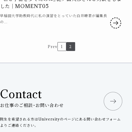
した｜MOMENT05
早稲田大学助教時代に私の演習をとっていた白井暸君が編集長
の…
投
Prev
1
2
稿
の
ペ
Contact
ー
ジ
お仕事のご相談・お問い合わせ
送
院生を希望される方はUniversityのページにある問い合わせフォーム
よりご連絡ください。
り